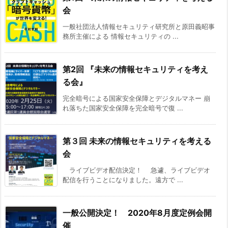
会
一般社団法人情報セキュリティ研究所と原田義昭事
務所主催による 情報セキュリティの ...
第2回 『未来の情報セキュリティを考え
る会』
完全暗号による国家安全保障とデジタルマネー 崩
れ落ちた国家安全保障を完全暗号で復 ...
第３回 未来の情報セキュリティを考える
会
ライブビデオ配信決定！ 急遽、ライブビデオ
配信を行うことになりました。遠方で ...
一般公開決定！ 2020年8月度定例会開
催