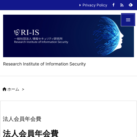

Privacy Policy


メニュ

サイド

Research Institute of Information Security
前へ

次へ

ホーム
>

検索
法人会員年会費
法人会員年会費